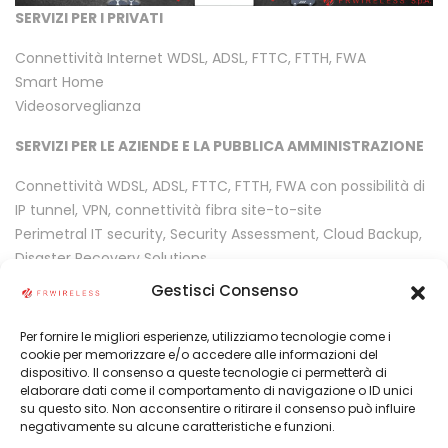
SERVIZI PER I PRIVATI
Connettività Internet WDSL, ADSL, FTTC, FTTH, FWA
Smart Home
Videosorveglianza
SERVIZI PER LE AZIENDE E LA PUBBLICA AMMINISTRAZIONE
Connettività WDSL, ADSL, FTTC, FTTH, FWA con possibilità di
IP tunnel, VPN, connettività fibra site-to-site
Perimetral IT security, Security Assessment, Cloud Backup,
Disaster Recovery Solutions
Data Recovery
Gestisci Consenso
GDPR audits
Amministrazione e monitoraggio reti IP
Per fornire le migliori esperienze, utilizziamo tecnologie come i
Realizzazione reti IP strutturate e interconnesse site-to-site
cookie per memorizzare e/o accedere alle informazioni del
dispositivo. Il consenso a queste tecnologie ci permetterà di
o stand alone
elaborare dati come il comportamento di navigazione o ID unici
Soluzioni all in one integrate per smart working
su questo sito. Non acconsentire o ritirare il consenso può influire
Centralini in cloud
negativamente su alcune caratteristiche e funzioni.