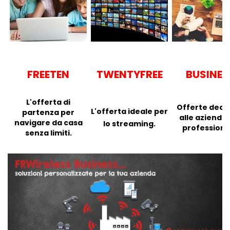
FREETEN
TWENTYFREE
BUSINES
L'offerta di
Offerte dedi
L'offerta ideale per
partenza per
alle aziende 
navigare da casa
lo streaming.
professionis
senza limiti.